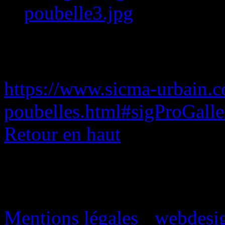
View the embedded image ga
https://www.sicma-urbain.c
poubelles.html#sigProGall
Retour en haut
SICMA Urbain - 20 Av. Jea
04 67 11 26 62
Mentions légales
-
webdesi